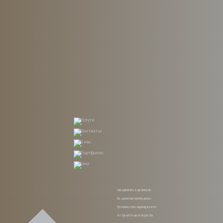
Услуги
Контакты
О нас
Портфолио
Блог
Нам нравится быть креативными.
Мы ценим ваше время и деньги.
Эргономика, стиль, индивидуальность -
это "три кита" в нашем творчестве.