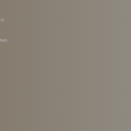
ты
лио